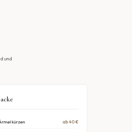
nd und
Jacke
Ärmel kürzen
ab 40 €